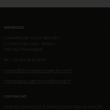
INDIRIZZO
CHAMPAGNE JUGET-BRUNET
2, Chemin de Laire - Bisseuil
51150 Aÿ-Champagne
Tél : +33 (0)3 26 55 20 67
maison@champagne-juget-brunet.fr
champagne.juget-brunet@orange.fr
COPYRIGHT
L’ABUSO DI ALCOOL È PERICOLOSO PER LA SALUTE,