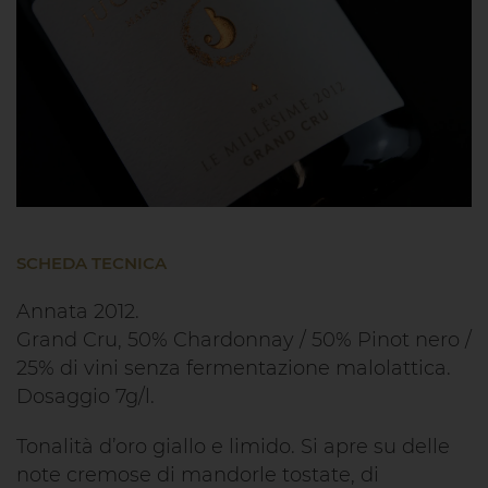
SCHEDA TECNICA
Annata 2012.
Grand Cru, 50% Chardonnay / 50% Pinot nero /
25% di vini senza fermentazione malolattica.
Dosaggio 7g/l.
Tonalità d’oro giallo e limido. Si apre su delle
note cremose di mandorle tostate, di