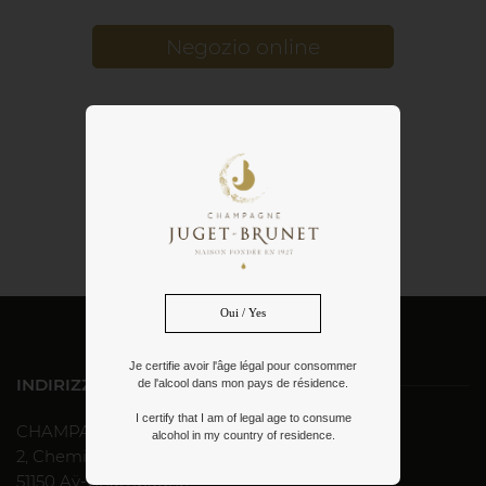
Negozio online
Pagare la bolletta
Oui / Yes
Je certifie avoir l'âge légal pour consommer
INDIRIZZO
de l'alcool dans mon pays de résidence.
I certify that I am of legal age to consume
CHAMPAGNE JUGET-BRUNET
alcohol in my country of residence.
2, Chemin de Laire - Bisseuil
51150 Aÿ-Champagne