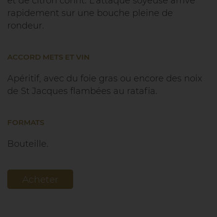
et de citron confit. L’attaque soyeuse arrive
rapidement sur une bouche pleine de
rondeur.
ACCORD METS ET VIN
Apéritif, avec du foie gras ou encore des noix
de St Jacques flambées au ratafia.
FORMATS
Bouteille.
Acheter