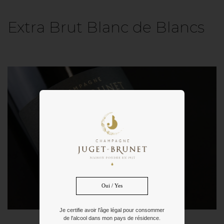
Extra Brut Blanc de Blancs
Oui / Yes
Je certifie avoir l'âge légal pour consommer
de l'alcool dans mon pays de résidence.