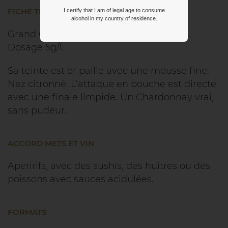
FICHE TECHNIQUE
I certify that I am of legal age to consume
alcohol in my country of residence.
Grand Cru, 100% Chardonnay, Peu dosé.
Dosage 5g/l.
Sa teinte est or paille avec une mousse fine.
Nez citronné. L’attaque en bouche est directe
avec une finale limpide. Un Chardonnay vrai,
sans pudeur.
ACCORD METS ET VIN
Aperirifs, avec des sushis, des huîtres ou des
poissons avec sauces acidulées.
FORMATS