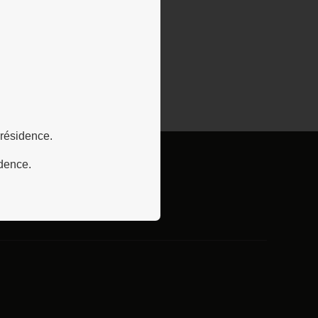
 résidence.
idence.