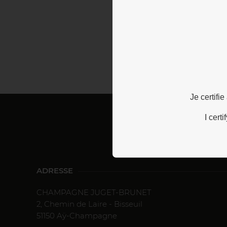
Je certifi
I cert
ADRESSE
CHAMPAGNE JUGET-BRUNET
2, Chemin de Laire - Bisseuil
51150 Aÿ-Champagne