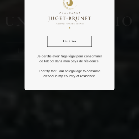
RITORIO
Oui / Yes
Je certifie avoir l'âge légal pour consommer
de l'alcool dans mon pays de résidence.
I certify that I am of legal age to consume
alcohol in my country of residence.