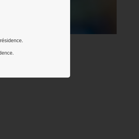
 résidence.
idence.