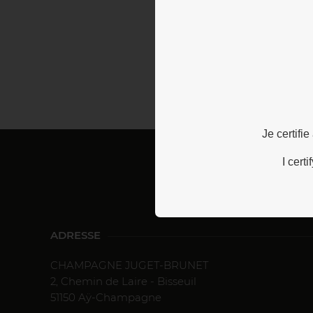
Je certifi
I cert
ADRESSE
CHAMPAGNE JUGET-BRUNET
2, Chemin de Laire - Bisseuil
51150 Aÿ-Champagne