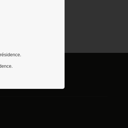
 résidence.
idence.